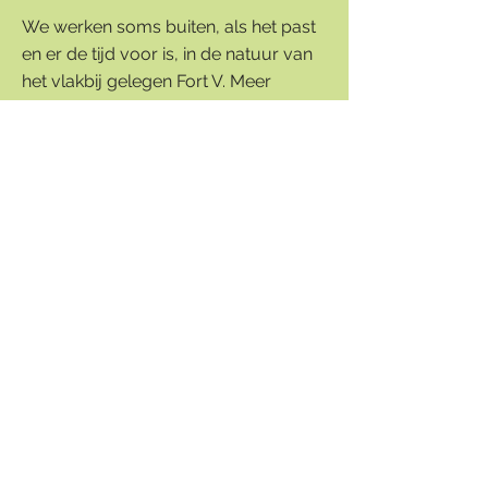
We werken soms buiten, als het past
en er de tijd voor is, in de natuur van
het vlakbij gelegen Fort V. Meer
gestructureerd werk gebeurt best
binnen in mijn coachingsruimte.
Een coachingsessie kent geen
vastliggende aanpak. Courant is wel
de verkenning van je persoonlijke top
3: talenten (en vaardigheden), passies
(en ambities), condities. Daarnaast
krijgen wellicht je belemmeringen de
nodige aandacht en van daaruit de
wegen die tot vervulling zullen leiden.
Maar zoals gezegd: alles hangt af van
onze voorafgaande afspraken en
gezamenlijke bijsturingen.