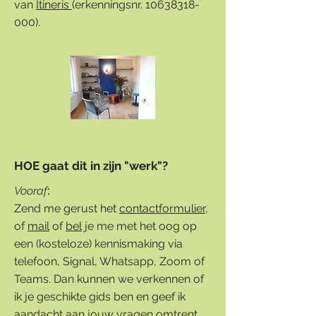
van
Itineris
(erkenningsnr.
10638318-
000)
.
HOE gaat dit in zijn "werk"?
:
Vooraf
Zend me gerust het
contactformulier
,
of
mail
of
bel
je me met het oog op
een (kosteloze) kennismaking via
telefoon, Signal, Whatsapp, Zoom of
Teams. Dan kunnen we verkennen of
ik je geschikte gids ben en geef ik
aandacht aan jouw vragen omtrent